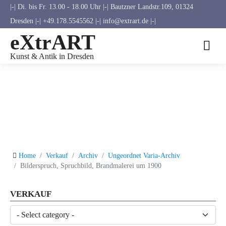
|-| Di. bis Fr. 13.00 - 18.00 Uhr |-| Bautzner Landstr.109, 01324
Dresden |-| +49.178.5545562 |-| info@extrart.de |-|
eXtrART
Kunst & Antik in Dresden
Home
Verkauf
Archiv
Ungeordnet Varia-Archiv
Bilderspruch, Spruchbild, Brandmalerei um 1900
VERKAUF